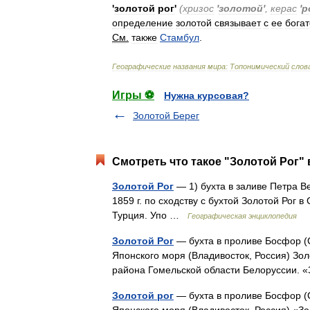
'
золотой
рог
'
(
хризос
'
золотой
'
,
керас
'
р
определение
золотой
связывает
с
ее
бога
См
.
также
Стамбул
.
Географические
названия
мира:
Топонимический
слов
Игры ⚽
Нужна курсовая?
Золотой Берег
Смотреть что такое "Золотой Рог" 
Золотой Рог
— 1) бухта в заливе Петра В
1859 г. по сходству с бухтой Золотой Рог 
Турция. Упо …
Географическая энциклопедия
Золотой Рог
— бухта в проливе Босфор (С
Японского моря (Владивосток, Россия) Зол
района Гомельской области Белоруссии.
Золотой рог
— бухта в проливе Босфор (С