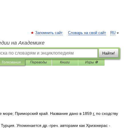
Запомнить сайт
Словарь на свой сайт
RU
едии на Академике
Найти!
Толкования
Переводы
Книги
Игры ⚽
е
море
;
Приморский
край
.
Название
дано
в
1859
г
.
по
сходству
,
Турция
.
Упоминается
др
.-
греч
.
авторами
как
Хризокерас
-