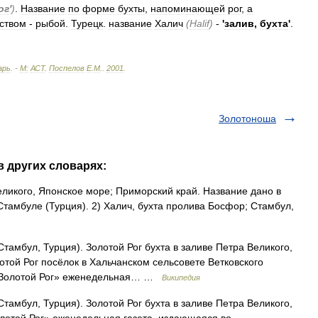
ог
'
)
.
Название
по
форме
бухты
,
напоминающей
рог
,
а
тством
-
рыбой
.
Турецк
.
название
Халич
(
Halif
)
-
'
залив
,
бухта
'
.
арь
. -
М:
АСТ
.
Поспелов
Е
.
М
.
.
2001
.
Золотоноша
в других словарях:
еликого, Японское море; Приморский край. Название дано в
в Стамбуле (Турция). 2) Халич, бухта пролива Босфор; Стамбул,
тамбул, Турция). Золотой Рог бухта в заливе Петра Великого,
отой Рог посёлок в Хальчанском сельсовете Ветковского
 «Золотой Рог» еженедельная… …
Википедия
тамбул, Турция). Золотой Рог бухта в заливе Петра Великого,