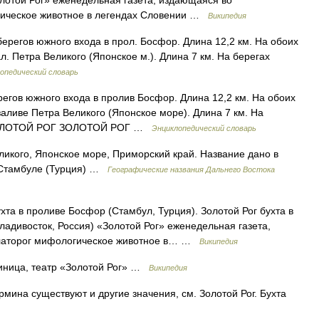
олотой Рог» еженедельная газета, издающаяся во
гическое животное в легендах Словении …
Википедия
берегов южного входа в прол. Босфор. Длина 12,2 км. На обоих
ал. Петра Великого (Японское м.). Длина 7 км. На берегах
опедический словарь
регов южного входа в пролив Босфор. Длина 12,2 км. На обоих
 заливе Петра Великого (Японское море). Длина 7 км. На
 * ЗОЛОТОЙ РОГ ЗОЛОТОЙ РОГ …
Энциклопедический словарь
икого, Японское море, Приморский край. Название дано в
 в Стамбуле (Турция) …
Географические названия Дальнего Востока
хта в проливе Босфор (Стамбул, Турция). Золотой Рог бухта в
ладивосток, Россия) «Золотой Рог» еженедельная газета,
Златорог мифологическое животное в… …
Википедия
иница, театр «Золотой Рог» …
Википедия
рмина существуют и другие значения, см. Золотой Рог. Бухта