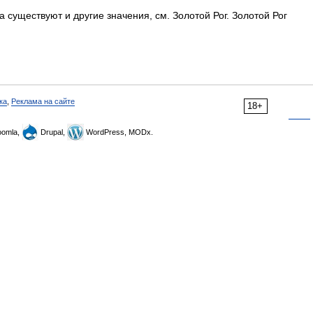
 существуют и другие значения, см. Золотой Рог. Золотой Рог
ка
,
Реклама на сайте
18+
omla,
Drupal,
WordPress, MODx.