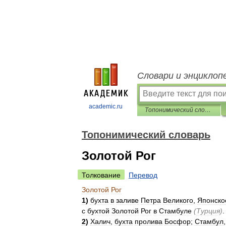
Словари и энциклоп
academic.ru
Топонимический словарь
Топонимический словарь
Золотой Рог
Толкование
Перевод
Золотой
Рог
1
)
бухта
в
заливе
Петра
Великого
,
Японско
с
бухтой
Золотой
Рог
в
Стамбуле
(
Турция
)
.
2
)
Халич
,
бухта
пролива
Босфор
;
Стамбул