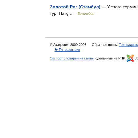
Золотой Рог (Стамбул)
— У этого термина
тур. Haliç …
Википедия
© Академик, 2000-2026
Обратная связь:
Техподдерж
👣 Путешествия
Экспорт словарей на сайты
, сделанные на PHP,
Jo