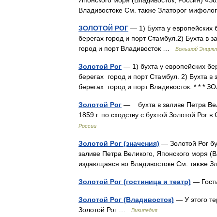
Японского моря (Владивосток, Россия) «З
Владивостоке См. также Златорог мифоло
ЗОЛОТОЙ РОГ
— 1) Бухта у европейских 
берегах город и порт Стамбул.2) Бухта в з
город и порт Владивосток …
Большой Энцикл
Золотой Рог
— 1) бухта у европейских бе
берегах город и порт Стамбул. 2) Бухта в
берегах город и порт Владивосток. * *
Золотой Рог
— бухта в заливе Петра Вел
1859 г. по сходству с бухтой Золотой Рог
России
Золотой Рог (значения)
— Золотой Рог бу
заливе Петра Великого, Японского моря (В
издающаяся во Владивостоке См. также 
Золотой Рог (гостиница и театр)
— Гост
Золотой Рог (Владивосток)
— У этого те
Золотой Рог …
Википедия